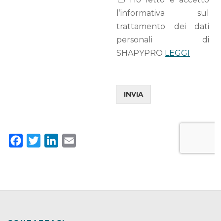
l’informativa sul
trattamento dei dati
personali di
SHAPYPRO
LEGGI
INVIA
F
T
L
E
a
w
i
m
c
i
n
a
e
t
k
i
b
t
e
l
o
e
d