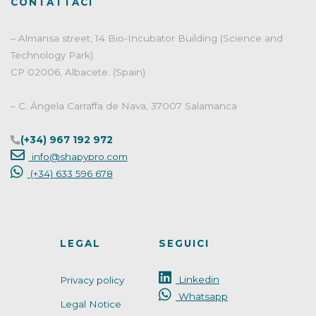
CONTATTACI
o
r
I
k
n
– Almansa street, 14 Bio-Incubator Building (Science and
Technology Park)
CP 02006, Albacete. (Spain)
– C. Ángela Carraffa de Nava, 37007 Salamanca
(+34) 967 192 972
info@shapypro.com
(+34) 633 596 678
LEGAL
SEGUICI
Linkedin
Privacy policy
Whatsapp
Legal Notice