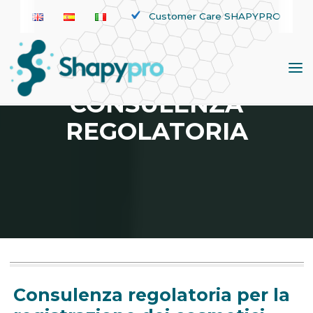
Skip
Customer Care SHAPYPRO
to
content
CONSULENZA
REGOLATORIA
Consulenza regolatoria per la