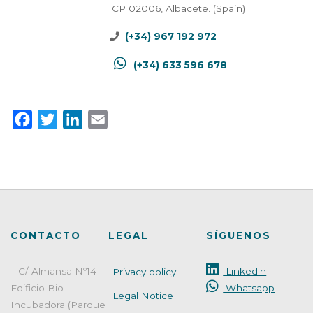
CP 02006, Albacete. (Spain)
(+34) 967 192 972
(+34) 633 596 678
F
T
L
E
a
w
i
m
c
i
n
a
e
t
k
i
b
t
e
l
o
e
d
CONTACTO
o
r
I
LEGAL
SÍGUENOS
k
n
– C/ Almansa Nº14
Linkedin
Privacy policy
Edificio Bio-
Whatsapp
Legal Notice
Incubadora (Parque