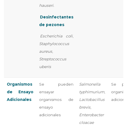
hauseri.
Desinfectantes
de pezones
Escherichia coli
,
Staphylococcus
aureus
,
Streptococcus
uberis
Organismos
Se pueden
Salmonella
Se pu
de Ensayo
ensayar
typhimurium
,
organi
Adicionales
organismos de
Lactobacillus
adiciona
ensayo
brevis
,
adicionales
Enterobacter
cloacae