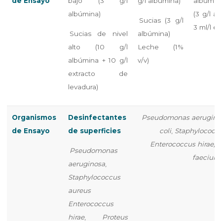
de Ensayo
bajo (3 g/l
g/l albúmina)
albúmin
albúmina)
(3 g/l a
Sucias (3 g/l
3 ml/l er
Sucias de nivel
albúmina)
alto (10 g/l
Leche (1%
albúmina + 10 g/l
v/v)
extracto de
levadura)
Organismos
Desinfectantes
Pseudomonas aerugino
de Ensayo
de superficies
coli
,
Staphylococc
Enterococcus hirae, 
Pseudomonas
faecium
aeruginosa
,
Staphylococcus
aureus
Enterococcus
hirae
,
Proteus