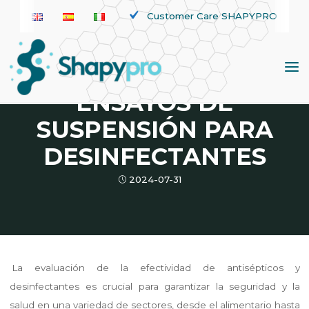
Saltar
Customer Care SHAPYPRO
al
contenido
Noticias
COMPARACIÓN DE
ENSAYOS DE
SUSPENSIÓN PARA
DESINFECTANTES
2024-07-31
La evaluación de la efectividad de antisépticos y
desinfectantes es crucial para garantizar la seguridad y la
salud en una variedad de sectores, desde el alimentario hasta