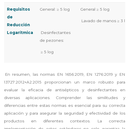
Requisitos
General: ≥ 5 log
General ≥ 5 log
de
Lavado de manos ≥ 3 lo
Reducción
Logarítmica
Desinfectantes
de pezones:
≥ 5 log
En resumen, las normas EN 1656:2019, EN 1276:2019 y EN
13727:2012+A2:2015 proporcionan un marco robusto para
evaluar la eficacia de antisépticos y desinfectantes en
diversas aplicaciones. Comprender las similitudes y
diferencias entre estas normas es esencial para su correcta
aplicación y para asegurar la seguridad y efectividad de los
productos en diferentes contextos. La correcta
implementación de estos estándares no solo garantiza la