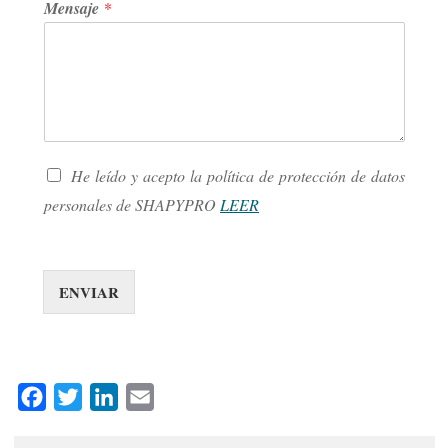
Mensaje
*
s
N
He leído y acepto la política de protección de datos
o
m
personales de SHAPYPRO
LEER
b
r
e
E
ENVIAR
m
a
i
l
M
F
T
L
E
e
n
a
w
i
m
s