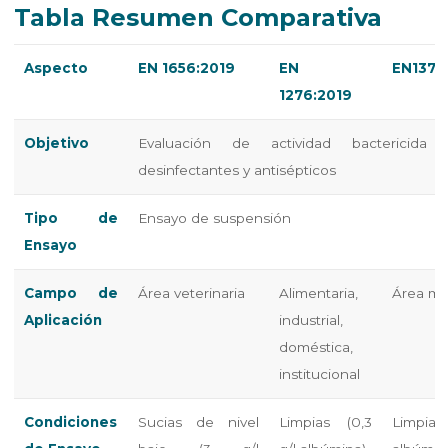
Tabla Resumen Comparativa
Aspecto
EN 1656:2019
EN
EN1372
1276:2019
Objetivo
Evaluación de actividad bactericida
desinfectantes y antisépticos
Tipo de
Ensayo de suspensión
Ensayo
Campo de
Área veterinaria
Alimentaria,
Área mé
Aplicación
industrial,
doméstica,
institucional
Condiciones
Sucias de nivel
Limpias (0,3
Limpi