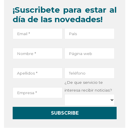
c
i
n
a
a
¡Suscribete para estar al
j
e
t
k
i
e
día de las novedades!
b
t
e
l
o
e
d
o
r
I
k
n
¿De que servicio te
interesa recibir noticias?