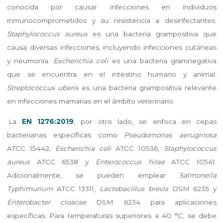
conocida por causar infecciones en individuos
inmunocomprometidos y su resistencia a desinfectantes.
Staphylococcus aureus
es una bacteria grampositiva que
causa diversas infecciones, incluyendo infecciones cutáneas
y neumonía.
Escherichia coli
es una bacteria gramnegativa
que se encuentra en el intestino humano y animal.
Streptococcus uberis
es una bacteria grampositiva relevante
en infecciones mamarias en el ámbito veterinario.
La
EN 1276:2019
, por otro lado, se enfoca en cepas
bacterianas específicas como
Pseudomonas aeruginosa
ATCC 15442,
Escherichia coli
ATCC 10536,
Staphylococcus
aureus
ATCC 6538 y
Enterococcus hirae
ATCC 10541.
Adicionalmente, se pueden emplear
Salmonella
Typhimurium
ATCC 13311,
Lactobacillus brevis
DSM 6235 y
Enterobacter cloacae
DSM 6234 para aplicaciones
específicas. Para temperaturas superiores a 40 °C, se debe