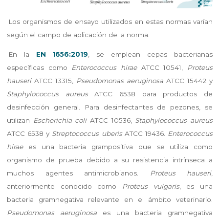
Los organismos de ensayo utilizados en estas normas varían
según el campo de aplicación de la norma.
En la
EN 1656:2019
, se emplean cepas bacterianas
específicas como
Enterococcus hirae
ATCC 10541,
Proteus
hauseri
ATCC 13315,
Pseudomonas aeruginosa
ATCC 15442 y
Staphylococcus aureus
ATCC 6538 para productos de
desinfección general. Para desinfectantes de pezones, se
utilizan
Escherichia coli
ATCC 10536,
Staphylococcus aureus
ATCC 6538 y
Streptococcus uberis
ATCC 19436.
Enterococcus
hirae
es una bacteria grampositiva que se utiliza como
organismo de prueba debido a su resistencia intrínseca a
muchos agentes antimicrobianos.
Proteus hauseri
,
anteriormente conocido como
Proteus vulgaris
, es una
bacteria gramnegativa relevante en el ámbito veterinario.
Pseudomonas aeruginosa
es una bacteria gramnegativa