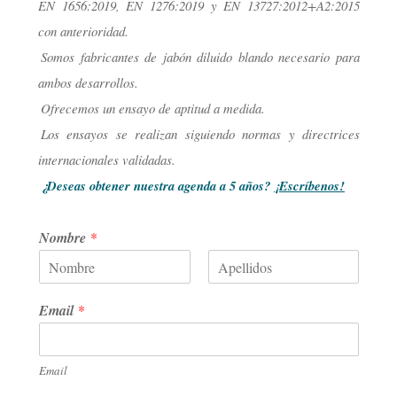
EN 1656:2019, EN 1276:2019 y EN 13727:2012+A2:2015
con anterioridad.
Somos fabricantes de jabón diluido blando necesario para
ambos desarrollos.
Ofrecemos un ensayo de aptitud a medida.
Los ensayos se realizan siguiendo normas y directrices
internacionales validadas.
¿Deseas obtener nuestra agenda a 5 años?
¡Escríbenos!
Nombre
*
N
A
o
p
Email
*
m
e
b
l
r
l
e
i
Email
d
o