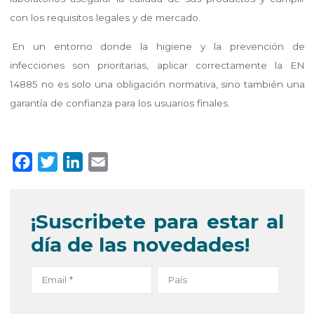
con los requisitos legales y de mercado.
En un entorno donde la higiene y la prevención de
infecciones son prioritarias, aplicar correctamente la EN
14885 no es solo una obligación normativa, sino también una
garantía de confianza para los usuarios finales.
F
T
L
E
a
w
i
m
c
i
n
a
¡Suscribete para estar al
e
t
k
i
día de las novedades!
b
t
e
l
o
e
d
o
r
I
k
n