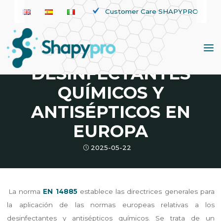
Saltar
Customer Care SHAPYPRO
Noticias
al
EN 14885: EFICACIA
contenido
Y APLICACIÓN DE
DESINFECTANTES
QUÍMICOS Y
ANTISÉPTICOS EN
EUROPA
2025-05-22
La norma
EN 14885
establece las directrices generales para
la aplicación de las normas europeas relativas a los
desinfectantes y antisépticos químicos. Se trata de un