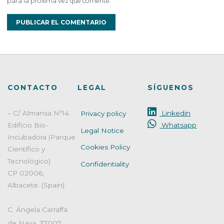
para la próxima vez que comente.
CONTACTO
LEGAL
SÍGUENOS
– C/ Almansa Nº14
Linkedin
Privacy policy
Edificio Bio-
Whatsapp
Legal Notice
Incubadora (Parque
Cookies Policy
Científico y
Tecnológico)
Confidentiality
CP 02006,
Albacete. (Spain)
C. Ángela Carraffa
de Nava, 37007