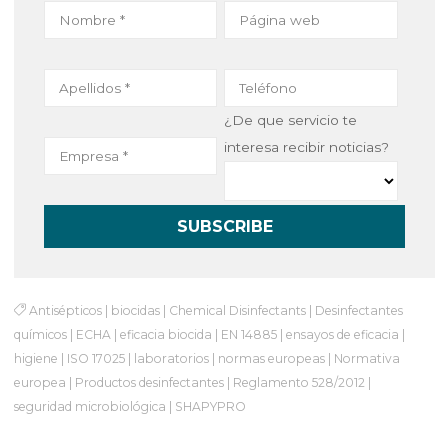
¿De que servicio te
interesa recibir noticias?
Antisépticos
|
biocidas
|
Chemical Disinfectants
|
Desinfectantes
químicos
|
ECHA
|
eficacia biocida
|
EN 14885
|
ensayos de eficacia
|
higiene
|
ISO 17025
|
laboratorios
|
normas europeas
|
Normativa
europea
|
Productos desinfectantes
|
Reglamento 528/2012
|
seguridad microbiológica
|
SHAPYPRO