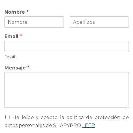
Nombre
*
N
A
o
p
Email
*
m
e
b
l
r
l
e
i
Email
d
o
Mensaje
*
s
E
He leído y acepto la política de protección de
m
a
datos personales de SHAPYPRO
LEER
i