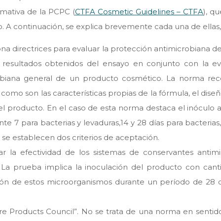
rmativa de la PCPC (
CTFA Cosmetic Guidelines – CTFA
), q
 A continuación, se explica brevemente cada una de ellas,
na directrices para evaluar la protección antimicrobiana d
s resultados obtenidos del ensayo en conjunto con la ev
obiana general de un producto cosmético. La norma reco
omo son las características propias de la fórmula, el diseñ
el producto. En el caso de esta norma destaca el inóculo a
 7 para bacterias y levaduras,14 y 28 días para bacteria
 se establecen dos criterios de aceptación.
ar la efectividad de los sistemas de conservantes antim
 La prueba implica la inoculación del producto con can
ión de estos microorganismos durante un período de 28 dí
are Products Council”. No se trata de una norma en sentid