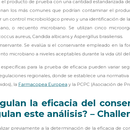
a el producto de prueba con una cantidad estandarizada de
onan los más comunes que podrían contaminar el product
r un control microbiológico previo y una identificación de 
no, o recuento microbiano. Se utilizan cinco microorgan
us aureus, Candida albicans y Aspergillus brasiliensis.
onservante. Se evalúa si el conservante empleado en la f
ento microbiano a niveles aceptables durante la vida útil de
específicas para la prueba de eficacia pueden variar segú
regulaciones regionales, donde se establece una normativa
dos), la
Farmacopea Europea
y la PCPC (Asociación de Pr
ulan la eficacia del conse
ulan este análisis? – Challe
lizar previamente a la determinación de la eficacia de co