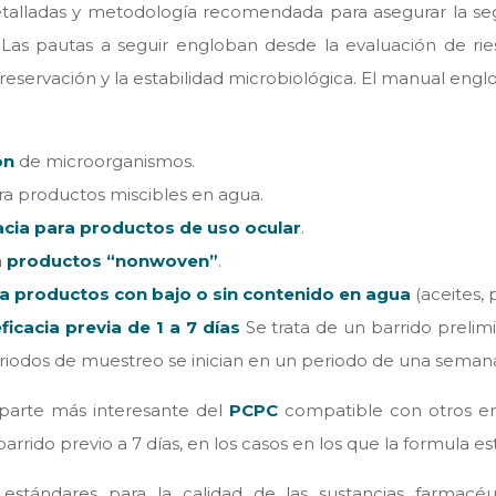
talladas y metodología recomendada para asegurar la seg
 Las pautas a seguir engloban desde la evaluación de ri
reservación y la estabilidad microbiológica. El manual eng
ón
de microorganismos.
a productos miscibles en agua.
acia para productos de uso ocular
.
a
productos “nonwoven”
.
ra productos con bajo o sin contenido en agua
(aceites, 
icacia previa
de 1 a 7 días
Se trata de un barrido prelimi
periodos de muestreo se inician en un periodo de una seman
 parte más interesante del
PCPC
compatible con otros ens
arrido previo a 7 días, en los casos en los que la formula e
stándares para la calidad de las sustancias farmacéuti