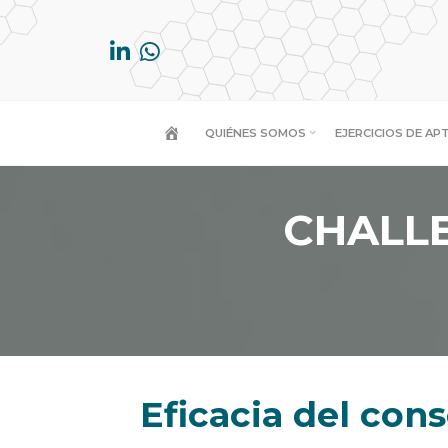
Saltar
al
contenido
QUIÉNES SOMOS
EJERCICIOS DE AP
CHALLE
Eficacia del con