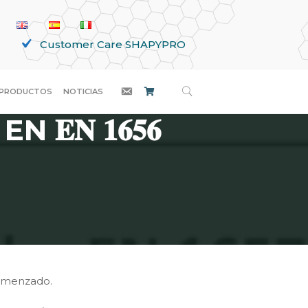
Customer Care SHAPYPRO
BUSCAR
LA
PRODUCTOS
NOTICIAS
𝐍 𝟏𝟔𝟓𝟔
a comenzado.