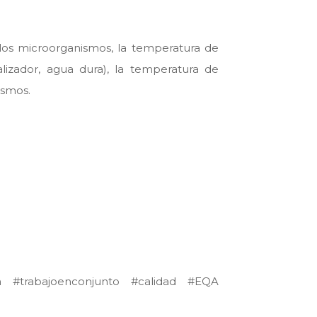
 los microorganismos, la temperatura de
alizador, agua dura), la temperatura de
ismos.
m #trabajoenconjunto #calidad #EQA