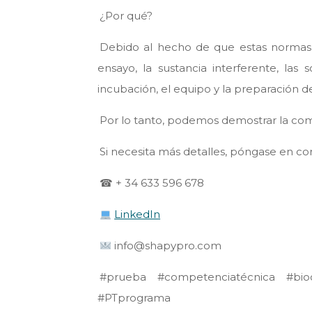
¿Por qué?
Debido al hecho de que estas normas s
ensayo, la sustancia interferente, las
incubación, el equipo y la preparación
Por lo tanto, podemos demostrar la com
Si necesita más detalles, póngase en co
☎ + 34 633 596 678
LinkedIn
info@shapypro.com
#prueba #competenciatécnica #bioc
#PTprograma