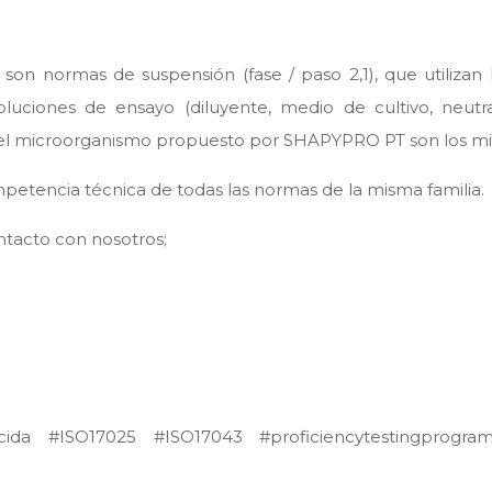
on normas de suspensión (fase / paso 2,1), que utilizan
 soluciones de ensayo (diluyente, medio de cultivo, neutr
 del microorganismo propuesto por SHAPYPRO PT son los m
petencia técnica de todas las normas de la misma familia.
ntacto con nosotros;
ida #ISO17025 #ISO17043 #proficiencytestingprogra