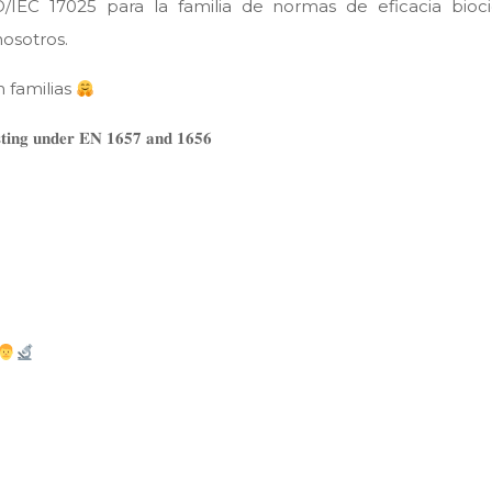
#ISO/IEC 17025 para la familia de normas de eficacia bi
osotros.
 familias
𝐞𝐬𝐭𝐢𝐧𝐠 𝐮𝐧𝐝𝐞𝐫 𝐄𝐍 𝟏𝟔𝟓𝟕 𝐚𝐧𝐝 𝟏𝟔𝟓𝟔