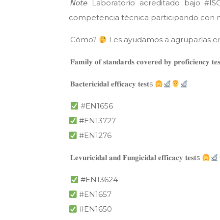
𝘕𝘰𝘵𝘦 Laboratorio acreditado bajo 
competencia técnica participando con n
Cómo?
Les ayudamos a agruparlas en
𝐅𝐚𝐦𝐢𝐥𝐲 𝐨𝐟 𝐬𝐭𝐚𝐧𝐝𝐚𝐫𝐝𝐬 𝐜𝐨𝐯𝐞𝐫𝐞𝐝 𝐛𝐲 𝐩𝐫𝐨𝐟𝐢𝐜𝐢𝐞𝐧𝐜𝐲 𝐭
𝐁𝐚𝐜𝐭𝐞𝐫𝐢𝐜𝐢𝐝𝐚𝐥 𝐞𝐟𝐟𝐢𝐜𝐚𝐜𝐲 𝐭𝐞𝐬𝐭s
#EN1656
#EN13727
#EN1276
𝐋𝐞𝐯𝐮𝐫𝐢𝐜𝐢𝐝𝐚𝐥 𝐚𝐧𝐝 𝐅𝐮𝐧𝐠𝐢𝐜𝐢𝐝𝐚𝐥 𝐞𝐟𝐟𝐢𝐜𝐚𝐜𝐲 𝐭𝐞𝐬𝐭s
#EN13624
#EN1657
#EN1650