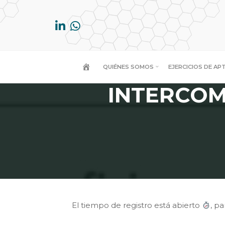
Saltar
al
contenido
A
QUIÉNES SOMOS
EJERCICIOS DE AP
INTERCOMPA
El tiempo de registro está abierto
, pa