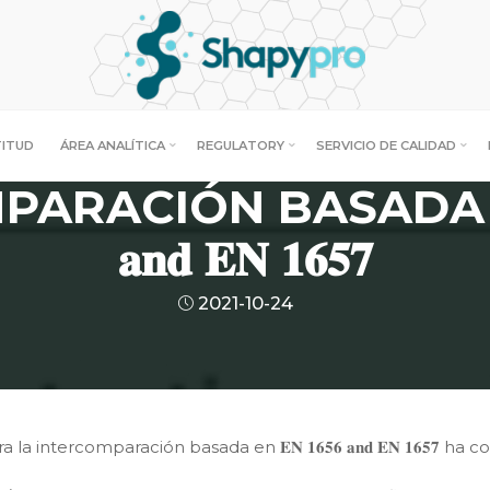
Noticias
LGUNOS TIPS PARA 
TITUD
ÁREA ANALÍTICA
REGULATORY
SERVICIO DE CALIDAD
RACIÓN BASADA EN 𝐄
𝐚𝐧𝐝 𝐄𝐍 𝟏𝟔𝟓𝟕
2021-10-24
ra la intercomparación basada en 𝐄𝐍 𝟏𝟔𝟓𝟔 𝐚𝐧𝐝 𝐄𝐍 𝟏𝟔𝟓𝟕 h