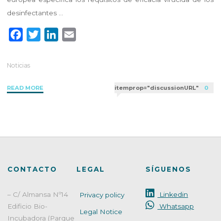
desinfectantes …
F
T
L
E
a
w
i
m
c
i
n
a
Noticias
e
t
k
i
"EN
READ MORE
itemprop="discussionURL"
0
b
t
e
l
16777:2019
o
e
d
–
o
r
I
Actividad
k
n
virucida
de
desinfectantes
de
CONTACTO
LEGAL
SÍGUENOS
superficies:
requisitos,
– C/ Almansa Nº14
Linkedin
Privacy policy
aplicaciones
Edificio Bio-
Whatsapp
y
Legal Notice
evaluación"
Incubadora (Parque