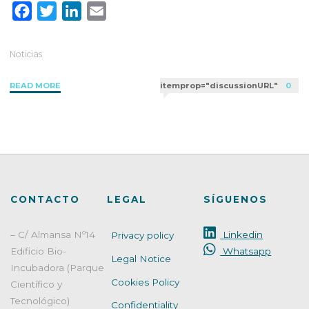
F
T
L
E
a
w
i
m
c
i
n
a
Noticias
e
t
k
i
"Novedades
READ MORE
itemprop="discussionURL"
0
b
t
e
l
regulatorias
o
e
d
en
o
r
I
cosmética
k
n
en
2024"
CONTACTO
LEGAL
SÍGUENOS
– C/ Almansa Nº14
Linkedin
Privacy policy
Edificio Bio-
Whatsapp
Legal Notice
Incubadora (Parque
Cookies Policy
Científico y
Tecnológico)
Confidentiality