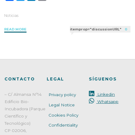
a
w
i
m
c
i
n
a
Noticias
e
t
k
i
"Ensayo
READ MORE
itemprop="discussionURL"
0
b
t
e
l
de
o
e
d
aptitud:
o
r
I
Número
k
n
mínimo
participantes"
CONTACTO
LEGAL
SÍGUENOS
– C/ Almansa Nº14
Linkedin
Privacy policy
Edificio Bio-
Whatsapp
Legal Notice
Incubadora (Parque
Cookies Policy
Científico y
Tecnológico)
Confidentiality
CP 02006,