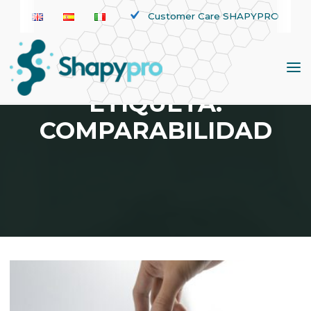
Saltar
Customer Care SHAPYPRO
al
contenido
ETIQUETA:
COMPARABILIDAD