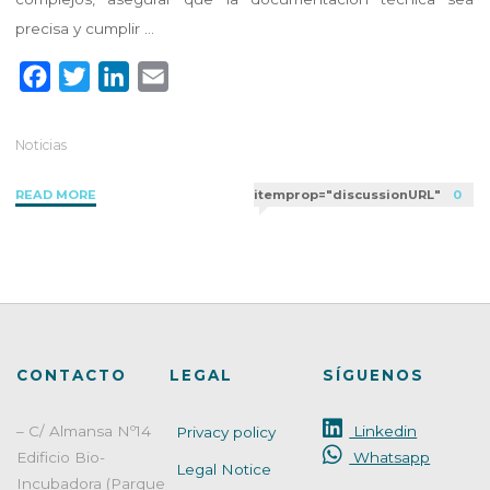
precisa y cumplir …
F
T
L
E
a
w
i
m
c
i
n
a
Noticias
e
t
k
i
"Consultoría
READ MORE
itemprop="discussionURL"
0
b
t
e
l
Regulatoria
o
e
d
en
o
r
I
el
k
n
Sector
Cosmético
y
Biocida:
CONTACTO
LEGAL
SÍGUENOS
Un
Pilar
– C/ Almansa Nº14
Linkedin
Privacy policy
Estratégico
Edificio Bio-
Whatsapp
para
Legal Notice
el
Incubadora (Parque