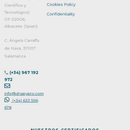
Cookies Policy
Éxito
Científico y
del
Tecnológico)
Confidentiality
Producto"
CP 02006,
Albacete. (Spain)
C. Ángela Carraffa
de Nava, 37007
Salamanca
(+34) 967 192
972
info@shapypro.com
(+34) 633 596
678